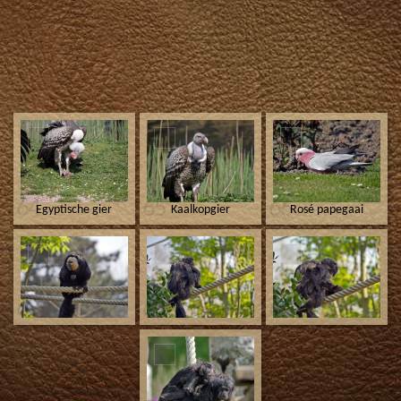
64
65
66
Egyptische gier
Kaalkopgier
Rosé papegaai
67
68
69