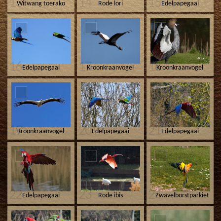
13
14
15
Witwang toerako
Rode lori
Edelpapegaai
16
17
18
Edelpapegaai
Kroonkraanvogel
Kroonkraanvogel
19
20
21
Kroonkraanvogel
Edelpapegaai
Edelpapegaai
22
23
24
Edelpapegaai
Rode ibis
Zwavelborstparkiet