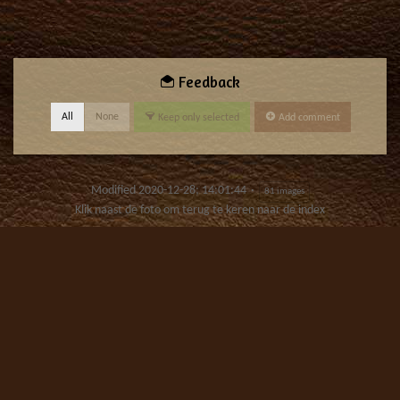
Feedback
All
None
Keep only selected
Add comment
Modified
2020-12-28; 14:01:44
81 images
Klik naast de foto om terug te keren naar de index